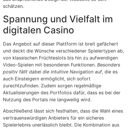
schätzen.
Spannung und Vielfalt im
digitalen Casino
Das Angebot auf dieser Plattform ist breit gefächert
und deckt die Wünsche verschiedener Spielertypen ab,
von klassischen Früchteslots bis hin zu aufwendigen
Video-Spielen mit besonderen Funktionen.
Besonders
positiv fällt dabei die intuitive Navigation auf
, die es
auch Einsteigern ermöglicht, sich sofort
zurechtzufinden. Zudem sorgen regelmäßige
Aktualisierungen des Portfolios dafür, dass es bei der
Nutzung des Portals nie langweilig wird.
Abschließend lässt sich festhalten, dass die Wahl eines
vertrauenswürdigen Anbieters für ein sicheres
Spielerlebnis unerlässlich bleibt. Die Kombination aus