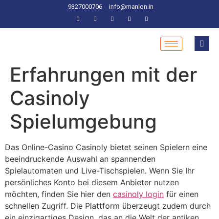
9327000706
info@manlon.in
Erfahrungen mit der
Casinoly
Spielumgebung
Das Online-Casino Casinoly bietet seinen Spielern eine
beeindruckende Auswahl an spannenden
Spielautomaten und Live-Tischspielen. Wenn Sie Ihr
persönliches Konto bei diesem Anbieter nutzen
möchten, finden Sie hier den
casinoly login
für einen
schnellen Zugriff. Die Plattform überzeugt zudem durch
ein einzigartiges Design, das an die Welt der antiken