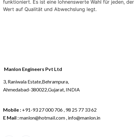
funktioniert. Es ist eine lohnenswerte Wahl für jeden, der
Wert auf Qualität und Abwechslung legt.
Manlon Engineers Pvt Ltd
3, Raniwala Estate,Behrampura,
Ahmedabad-380022,Gujarat, INDIA
Mobile :
+91-93 27 000 706 , 98 25 77 33 62
E Mail :
manlon@hotmail.com , info@manlon.in