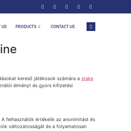
 US
PRODUCTS
CONTACT US
ine
oldásokat kereső játékosok számára a
stake
nálói élményt és gyors kifizetési
 A felhasználók értékelik az anonimitást és
iók változatosságát és a folyamatosan