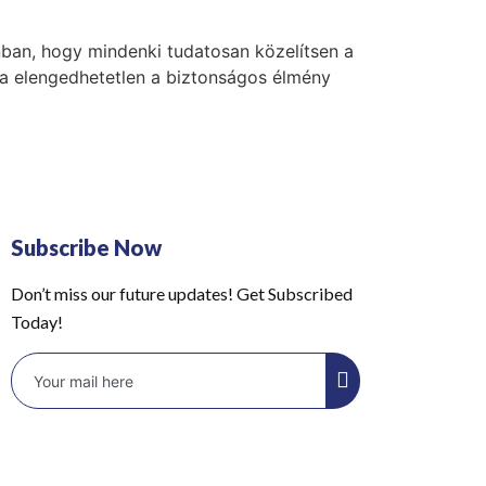
nban, hogy mindenki tudatosan közelítsen a
ása elengedhetetlen a biztonságos élmény
Subscribe Now
Don’t miss our future updates! Get Subscribed
Today!