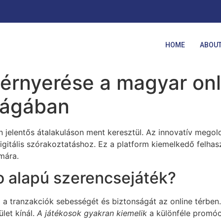
HOME
ABOUT
térnyerése a magyar onl
lágában
en jelentős átalakuláson ment keresztül. Az innovatív meg
gitális szórakoztatáshoz. Ez a platform kiemelkedő felhasz
mára.
o alapú szerencsejáték?
a a tranzakciók sebességét és biztonságát az online térben.
let kínál.
A játékosok gyakran kiemelik
a különféle promóc