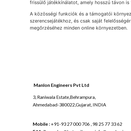
frissülő játékkínálatot, amely hosszú távon is
A közösségi funkciók és a támogatói környez
szerencsejátékhoz, és csak saját felelősségé
megőrzéséhez minden online környezetben.
Manlon Engineers Pvt Ltd
3, Raniwala Estate,Behrampura,
Ahmedabad-380022,Gujarat, INDIA
Mobile :
+91-93 27 000 706 , 98 25 77 33 62