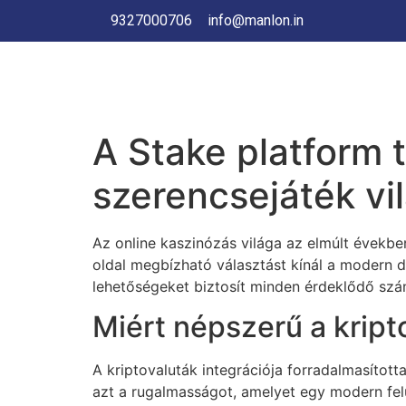
9327000706
info@manlon.in
A Stake platform 
szerencsejáték vi
Az online kaszinózás világa az elmúlt évekb
oldal megbízható választást kínál a modern di
lehetőségeket biztosít minden érdeklődő szá
Miért népszerű a kript
A kriptovaluták integrációja forradalmasított
azt a rugalmasságot, amelyet egy modern felü