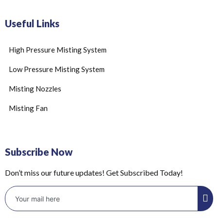
Useful Links
High Pressure Misting System
Low Pressure Misting System
Misting Nozzles
Misting Fan
Subscribe Now
Don’t miss our future updates! Get Subscribed Today!