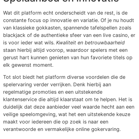
Wat dit platform echt onderscheidt van de rest, is de
constante focus op innovatie en variatie. Of je nu houdt
van klassieke gokkasten, spannende tafelspellen zoals
blackjack of de authentieke sfeer van een live casino, er
is voor ieder wat wils.
Kwaliteit en betrouwbaarheid
staan hierbij altijd voorop, waardoor spelers met een
gerust hart kunnen genieten van hun favoriete titels op
elk gewenst moment.
Tot slot biedt het platform diverse voordelen die de
spelervaring verder verrijken. Denk hierbij aan
regelmatige promoties en een uitstekende
klantenservice die altijd klaarstaat om te helpen. Het is
duidelijk dat deze aanbieder veel waarde hecht aan een
veilige speelomgeving, wat het een uitstekende keuze
maakt voor iedereen die op zoek is naar een
verantwoorde en vermakelijke online gokervaring.