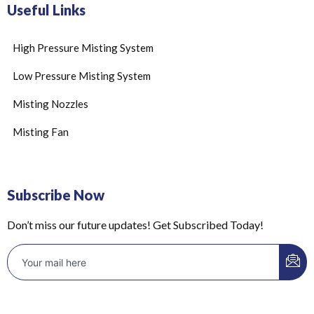
Useful Links
High Pressure Misting System
Low Pressure Misting System
Misting Nozzles
Misting Fan
Subscribe Now
Don’t miss our future updates! Get Subscribed Today!