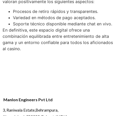
valoran positivamente los siguientes aspectos:
Procesos de retiro rápidos y transparentes.
Variedad en métodos de pago aceptados.
Soporte técnico disponible mediante chat en vivo.
En definitiva, este espacio digital ofrece una
combinación equilibrada entre entretenimiento de alta
gama y un entorno confiable para todos los aficionados
al casino.
Manlon Engineers Pvt Ltd
3, Raniwala Estate,Behrampura,