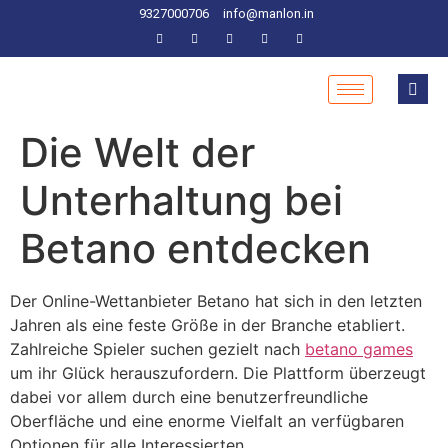
9327000706
info@manlon.in
Die Welt der
Unterhaltung bei
Betano entdecken
Der Online-Wettanbieter Betano hat sich in den letzten
Jahren als eine feste Größe in der Branche etabliert.
Zahlreiche Spieler suchen gezielt nach
betano games
um ihr Glück herauszufordern. Die Plattform überzeugt
dabei vor allem durch eine benutzerfreundliche
Oberfläche und eine enorme Vielfalt an verfügbaren
Optionen für alle Interessierten.