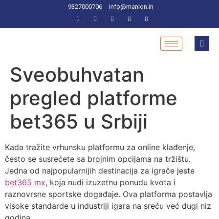
9327000706
info@manlon.in
Sveobuhvatan
pregled platforme
bet365 u Srbiji
Kada tražite vrhunsku platformu za online klađenje,
često se susrećete sa brojnim opcijama na tržištu.
Jedna od najpopularnijih destinacija za igrače jeste
bet365 mx
, koja nudi izuzetnu ponudu kvota i
raznovrsne sportske događaje. Ova platforma postavlja
visoke standarde u industriji igara na sreću već dugi niz
godina.