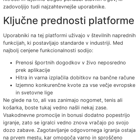
zadovoljijo tudi najzahtevnejše uporabnike.
Ključne prednosti platforme
Uporabniki na tej platformi uživajo v številnih naprednih
funkcijah, ki postavljajo standarde v industriji. Med
najbolj cenjene funkcionalnosti sodijo:
Prenosi športnih dogodkov v živo neposredno
prek aplikacije
Hitra in varna izplačila dobitkov na bančne račune
Izjemno konkurenčne kvote za vse večje evropske
in svetovne lige
Ne glede na to, ali vas zanimajo nogomet, tenis ali
košarka, boste tukaj vedno našli nekaj zase.
Vsakodnevne promocije in bonusi dodatno popestrijo
igranje, zato se igralci vedno znova vračajo po svojo
dozo zabave. Zagotavljanje odgovornega igranja ostaja
na prvem mestu, kar omogoča varno in sproščeno