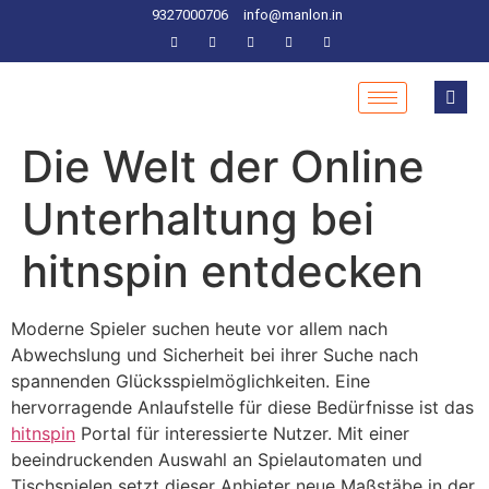
9327000706
info@manlon.in
Die Welt der Online
Unterhaltung bei
hitnspin entdecken
Moderne Spieler suchen heute vor allem nach
Abwechslung und Sicherheit bei ihrer Suche nach
spannenden Glücksspielmöglichkeiten. Eine
hervorragende Anlaufstelle für diese Bedürfnisse ist das
hitnspin
Portal für interessierte Nutzer. Mit einer
beeindruckenden Auswahl an Spielautomaten und
Tischspielen setzt dieser Anbieter neue Maßstäbe in der