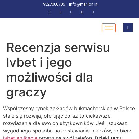
9327000706
info@manlon.in
Recenzja serwisu
lvbet i jego
możliwości dla
graczy
Współczesny rynek zakładów bukmacherskich w Polsce
stale się rozwija, oferując coraz to ciekawsze
rozwiązania dla swoich użytkowników. Jeśli szukasz
wygodnego sposobu na obstawianie meczów, pobierz
lvbet aplikacja
prosto na swój telefon. Dzięki temu