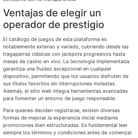
Ventajas de elegir un
operador de prestigio
El catálogo de juegos de esta plataforma es
notablemente extenso y variado, cubriendo desde las
tragaperras clásicas con jackpots progresivos hasta
mesas de casino en vivo. La tecnología implementada
garantiza una fluidez excepcional en cualquier
dispositivo, permitiendo que los usuarios disfruten de
sus títulos favoritos sin interrupciones molestas.
Además, el sitio web integra herramientas avanzadas
para fomentar un entorno de juego responsable.
Para quienes deciden registrarse, existen diversas
formas de mejorar la experiencia inicial mediante
promociones bien estructuradas. Es fundamental leer
siempre los términos y condiciones antes de comenzar