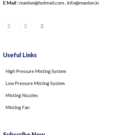
E Mail :
manlon@hotmail.com , info@manlon.in
Useful Links
High Pressure Misting System
Low Pressure Misting System
Misting Nozzles
Misting Fan
Subscribe Now