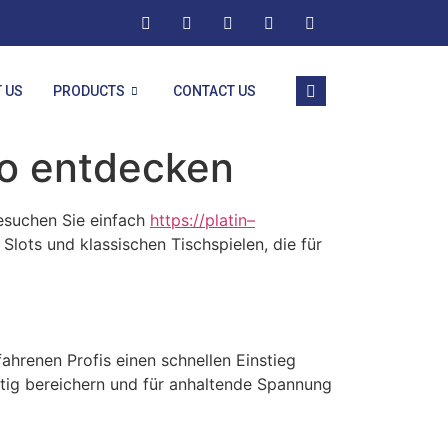
 US
PRODUCTS
CONTACT US
no entdecken
Besuchen Sie einfach
https://platin–
lots und klassischen Tischspielen, die für
ahrenen Profis einen schnellen Einstieg
etig bereichern und für anhaltende Spannung