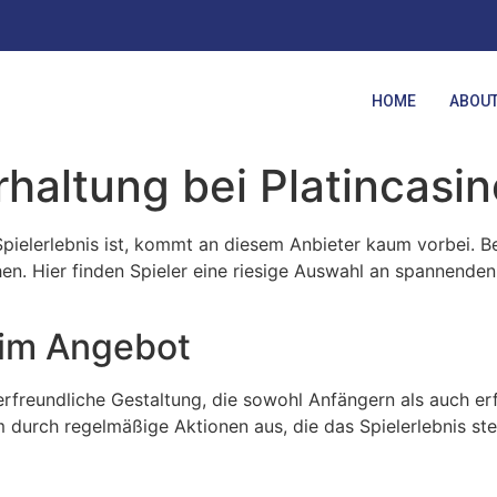
HOME
ABOUT
rhaltung bei Platincasi
Spielerlebnis ist, kommt an diesem Anbieter kaum vorbei. 
n. Hier finden Spieler eine riesige Auswahl an spannenden S
 im Angebot
rfreundliche Gestaltung, die sowohl Anfängern als auch erf
m durch regelmäßige Aktionen aus, die das Spielerlebnis st