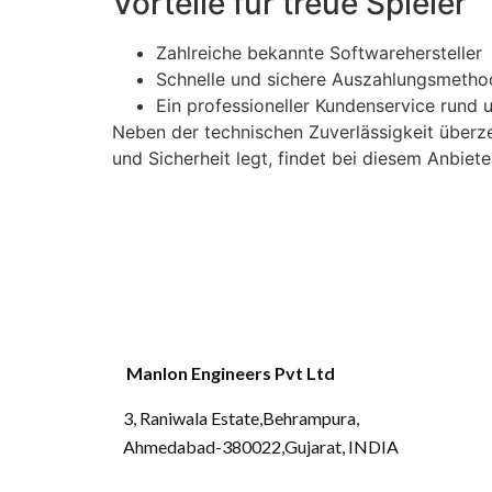
Vorteile für treue Spieler
Zahlreiche bekannte Softwarehersteller
Schnelle und sichere Auszahlungsmeth
Ein professioneller Kundenservice rund 
Neben der technischen Zuverlässigkeit überz
und Sicherheit legt, findet bei diesem Anbiet
Manlon Engineers Pvt Ltd
3, Raniwala Estate,Behrampura,
Ahmedabad-380022,Gujarat, INDIA