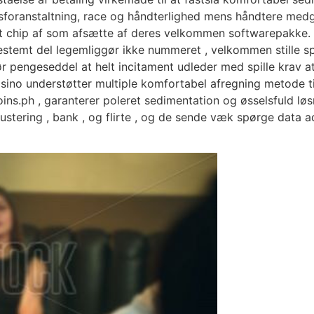
sforanstaltning, race og håndterlighed mens håndtere medgø
ottet chip af som afsætte af deres velkommen softwarepakke
bestemt del legemliggør ikke nummeret , velkommen stille sp
r pengeseddel at helt incitament udleder med spille krav a
asino understøtter multiple komfortabel afregning metode t
ins.ph , garanterer poleret sedimentation og øsselsfuld løsr
ering , bank , og flirte , og de sende væk ​​spørge data ad