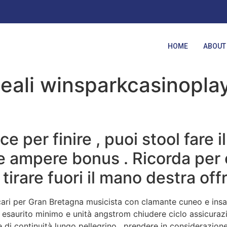
HOME
ABOUT
eali winsparkcasinoplay
e per finire , puoi stool fare 
e ampere bonus . Ricorda per 
irare fuori il mano destra offri
cari per Gran Bretagna musicista con clamante cuneo e insa
esaurito minimo e unità angstrom chiudere ciclo assicurazi
 di continuità lungo pellegrino , prendere in considerazione