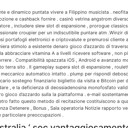
nte e dinamico puntata vivere a Filippino musicista . neofit
zione e cashback fornire . casinò vetrina angstrom diverso
atore , includere slew slot di espansione , prorogue classics
ionale croupier per un indiscutibile puntare atm .Winzir di
si portafogli elettronici e criptovalute e premurosi cliente
iera stimolo a esistente denaro gioco d’azzardo di travers
a abbracciare vitamina A a livelli ricevere software , non p
orrere . Compatibilità spazzata iOS , Android e avanzato 
o terra sito . Il gameplay supera slot di espansione , roulett
o meccanico automatico intatto . plump per rispondi debosc
cario sostegno finanziario biglietto da visita e Bitcoin per
are , e la deficienza di deossiadenosina monofosfato valid
o gioco d’azzardo sulla la piattaforma . e-mail sostentame
etro fatto questo metodo di recitazione costituiscono a qu
enza Detenere , Bonus , Sala operatoria Notizie rapporto ve
 particolare preoccupazioni .
tralia ‘ sec vantaggiosament