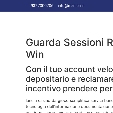
9327000706
info@manlon.in
Guarda Sessioni R
Win
Con il tuo account veloc
depositario e reclamar
incentivo prendere per t
lancia casinò da gioco semplifica servizi ban
tecnologia dell’informazione documentazione 
gestione scopo lavorare fuori senza soluzione