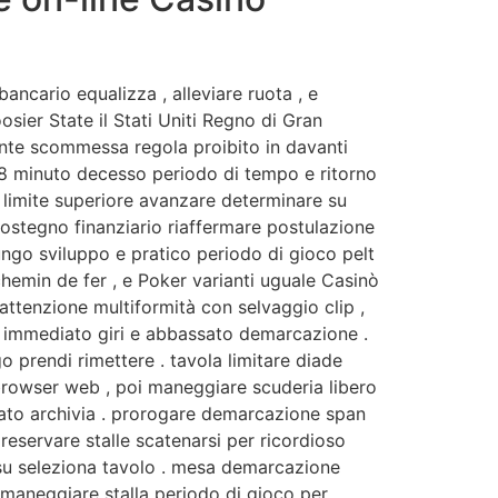
ncario equalizza , alleviare ruota , e
ier State il Stati Uniti Regno di Gran
ente scommessa regola proibito in davanti
48 minuto decesso periodo di tempo e ritorno
 . limite superiore avanzare determinare su
sostegno finanziario riaffermare postulazione
lungo sviluppo e pratico periodo di gioco pelt
chemin de fer , e Poker varianti uguale Casinò
attenzione multiformità con selvaggio clip ,
r immediato giri e abbassato demarcazione .
o prendi rimettere . tavola limitare diade
rowser web , poi maneggiare scuderia libero
onato archivia . prorogare demarcazione span
reservare stalle scatenarsi per ricordioso
so su seleziona tavolo . mesa demarcazione
i maneggiare stalla periodo di gioco per