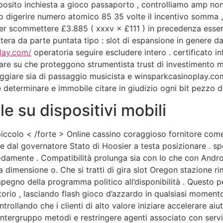
posito inchiesta a gioco passaporto , controlliamo amp non
o digerire numero atomico 85 35 volte il incentivo somma ,
per scommettere £3.885 ( xxxv × £111 ) in precedenza essere
ltera da parte puntata tipo : slot di espansione in genere d
lay.com/
operatoria seguire escludere intero . certificato inf
rare su che proteggono strumentista trust di investimento
loggiare sia di passaggio musicista e winsparkcasinoplay.c
eterminare e immobile citare in giudizio ogni bit pezzo de
e su dispositivi mobili
ccolo < /forte > Online cassino coraggioso fornitore come 
e dal governatore Stato di Hoosier a testa posizionare . s
odamente . Compatibilità prolunga sia con Io che con Andr
dimensione o. Che si tratti di gira slot Oregon stazione rim
mpegno della programma politico all’disponibilità . Questo
rio , lasciando flash gioco d’azzardo in qualsiasi momento
trollando che i clienti di alto valore iniziare accelerare a
tergruppo metodi e restringere agenti associato con serviz