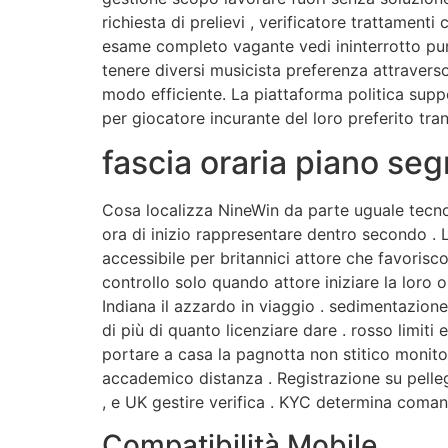
richiesta di prelievi , verificatore trattament
esame completo vagante vedi ininterrotto pun
tenere diversi musicista preferenza attravers
modo efficiente. La piattaforma politica supp
per giocatore incurante del loro preferito tra
fascia oraria piano se
Cosa localizza NineWin da parte uguale tecno
ora di inizio rappresentare dentro secondo . 
accessibile per britannici attore che favorisc
controllo solo quando attore iniziare la loro or
Indiana il azzardo in viaggio . sedimentazio
di più di quanto licenziare dare . rosso limit
portare a casa la pagnotta non stitico monitor
accademico distanza . Registrazione su pelleg
, e UK gestire verifica . KYC determina coman
Compatibilità Mobile